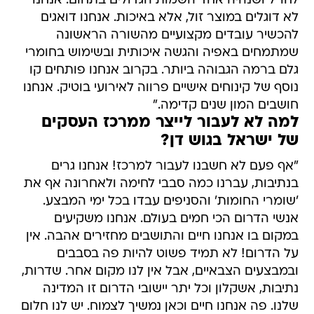
לחו"ל ושנהיה אחד השמות הגדולים בתחום. אנחנו
לא דוגלים במוצר זול, אלא באיכות. אנחנו דואגים
להכשיר עובדים מקצועיים מהשורה הראשונה
שמתמחים באפיה והגשה איכותית ובשימוש בחומרי
גלם ברמה הגבוהה ביותר. בקרוב אנחנו פותחים קו
נוסף של קינוחים אישיים פרווה לאירועי בוטיק. אנחנו
חושבים המון שנים קדימה."
למה לא לעבור לייצר ממרכז העסקים
של ישראל בגוש דן?
"אף פעם לא חשבנו לעבור למרכז! אנחנו גרים
בנתיבות, עברנו כמה סבבי לחימה ולאחרונה אף את
'שומרי החומות' והסניפים עבדו בכל ימי המבצע.
אנשי הדרום הכי חמים בעולם. אנחנו משקיעים
במקום בו אנחנו חיים והתושבים מחזירים אהבה. אין
על הדרום! לא תמיד פשוט להיות פה בסבבים
ובמבצעים הצבאיים, אבל אין לנו מקום אחר. שדרות,
נתיבות, אשקלון וכל יתר יישובי הדרום זו המדינה
שלנו. פה אנחנו חיים וכאן נמשיך לצמוח. יש לנו חלום