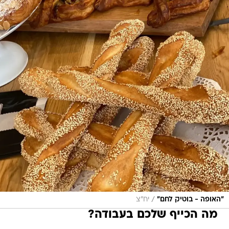
/
"האופה - בוטיק לחם"
יח"צ
מה הכייף שלכם בעבודה?