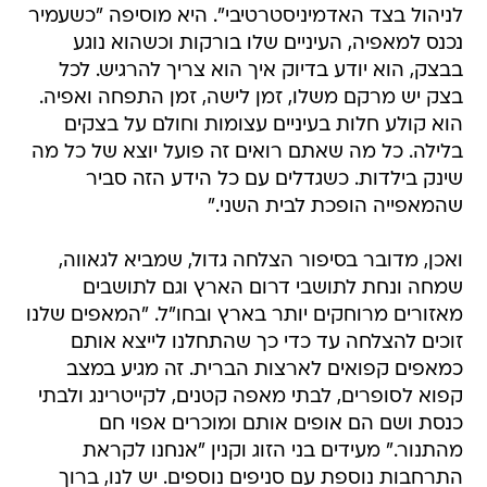
לניהול בצד האדמיניסטרטיבי". היא מוסיפה "כשעמיר
נכנס למאפיה, העיניים שלו בורקות וכשהוא נוגע
בבצק, הוא יודע בדיוק איך הוא צריך להרגיש. לכל
בצק יש מרקם משלו, זמן לישה, זמן התפחה ואפיה.
הוא קולע חלות בעיניים עצומות וחולם על בצקים
בלילה. כל מה שאתם רואים זה פועל יוצא של כל מה
שינק בילדות. כשגדלים עם כל הידע הזה סביר
שהמאפייה הופכת לבית השני."
ואכן, מדובר בסיפור הצלחה גדול, שמביא לגאווה,
שמחה ונחת לתושבי דרום הארץ וגם לתושבים
מאזורים מרוחקים יותר בארץ ובחו"ל. "המאפים שלנו
זוכים להצלחה עד כדי כך שהתחלנו לייצא אותם
כמאפים קפואים לארצות הברית. זה מגיע במצב
קפוא לסופרים, לבתי מאפה קטנים, לקייטרינג ולבתי
כנסת ושם הם אופים אותם ומוכרים אפוי חם
מהתנור." מעידים בני הזוג וקנין "אנחנו לקראת
התרחבות נוספת עם סניפים נוספים. יש לנו, ברוך