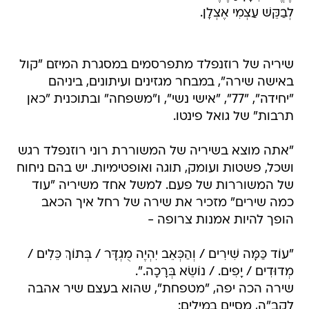
לְבַקֵּשׁ עַצְמִי אֶצְלָן.
שיריה של רוזנפלד מתפרסמים במסגרת המיזם "קול
באישה שירה", במבחר מגזינים ועיתונים, ביניהם
"יחידה", "77", "אישי נשי", ו"משפחה" ובתוכנית "כאן
תרבות" של גואל פינטו.
"אתה מוצא בשיריה של המשוררת רוני רוזנפלד רגש
ושכל, פשטות ועומק, תוגה ואופטימיות. יש בהם ניחוח
של המשוררות של פעם. למשל אחד משיריה "עוד
כמה שירים" מזכיר את שירה של רחל איך הכאב
הופך להיות אמנות צרופה -
"עוֹד כַּמָּה שִׁירִים / וְהַכְּאֵב יִהְיֶה מֻגְדָּר / בְּתוֹךְ כֵּלִים /
מְדוּדִים / יָפִים. / נוֹשֵׂא בְּרָכָה.".
שירה הכה יפה, "מטפחת", שהוא בעצם שיר אהבה
לקב"ה, מסיים במילים: