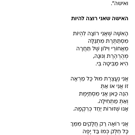
ואישה".
האישה שאני רוצה להיות
הָאִשָּׁה שֶׁאֲנִי רוֹצָה לִהְיוֹת
מִסְתַּתֶּרֶת מִתְגַּלָּה
מֵאֲחוֹרֵי וִילוֹן שֶׁל תַּחֲרָה
מְהֻרְהֶרֶת וְנוּגָה,
הִיא מַבִּיטָה בִּי.
אֲנִי נֶעֱצֶרֶת מוּל כָּל מַרְאָה
זוֹ אֲנִי אוֹ אַתְּ
הִנֵּה כָּאן אֲנִי מִסְתַּיֶּמֶת
וְאַתְּ מַתְחִילָה.
אָנוּ שְׁזוּרוֹת יַחַד כְּרִקְמָה.
אֲנִי רוֹאָה רַק חֲלָקִים מִמֵּךְ
כָּל חֵלֶק כְּמוֹ בַּד יָפֶה