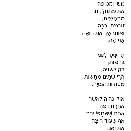
מֶשִׁי וּקְטִיפָה
אַתְּ מִתְחַלֶּקֶת,
מִתְחַלֶּפֶת,
זוֹרֶמֶת וְרַכָּה.
וְאוֹתִי אֵיךְ אַתְּ רוֹאָה
אֲנִי מָה.
תֵּחָשְׂפִי לְפָנַי
בִּדְמוּתֵךְ
רַק לִשְׁנִיָּה,
הֲרֵי שְׁתֵּינוּ מֻתָּשׁוֹת
מִסּוֹדוֹת וְצִפִּיָּה.
אוּלַי נִהְיֶה לְאִשָּׁה
אַחֶרֶת וְיָפָה,
אַחַת שֶׁמִּתְפַּשֶּׁרֶת
אַף שֶׁעוֹד רוֹצָה
אַתְּ וַאֲנִי.