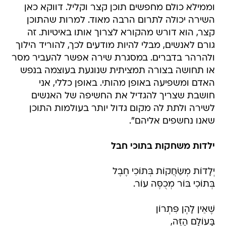
וממילא כולם מחפשים תוכן קצר וקליל. דווקא כאן
השירה יכולה לתרום הרבה מאוד. למרות שהתוכן
קצר, הוא דורש מהקורא לצרוך אותו באיטיות. זה
גורם לאנשים, מבלי להיות מודעים לכך, להוריד הילוך
ולהרהר בדברים. במסגרת שירה אפשר להעביר מסר
או תחושה בצורה תמציתית שנוגעת בעוצמה בנפש
האדם ומשפיעה באופן מהותי. באופן כללי, אני
חושבת שצריך להגדיל את החשיפה של האנשים
לשירה ולתת לה מקום גדול יותר בעולמות התוכן
שאנו נחשפים אליהם".
ילדות משחקות בתוכי חבל
יְלָדוֹת מְשַׂחֲקוֹת בְּתוֹכִי חֶבֶל
בְּתוֹכִי בּוֹר מְכֻסֶּה עוֹר.
שֶׁאֵין לָהֶן פִּתְרוֹן
בָּעוֹלָם הַזֶּה,