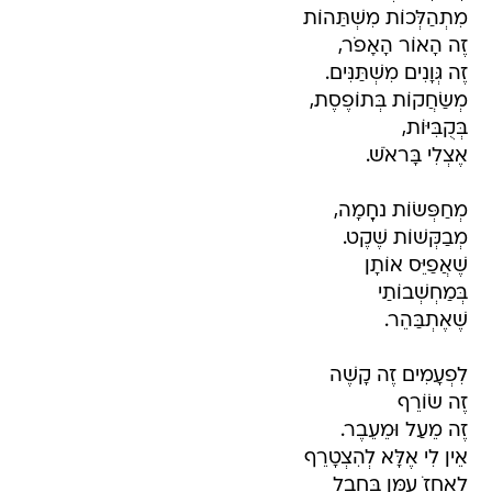
מִתְהַלְּכוֹת מִשְׁתַּהוֹת
זֶה הָאוֹר הָאָפֹר,
זֶה גְּוָנִים מִשְׁתַּנִּים.
מְשַׂחֲקוֹת בְּתוֹפֶסֶת,
בְּקֻבִּיּוֹת,
אֶצְלִי בָּראֹשׁ.
מְחַפְּשׂוֹת נחֶָמָה,
מְבַקְּשׁוֹת שֶׁקֶט.
שֶׁאֲפַיֵּס אוֹתָן
בְּמַחְשְׁבוֹתַי
שֶׁאֶתְבַּהֵר.
לִפְעָמִים זֶה קָשֶׁה
זֶה שׂוֹרֵף
זֶה מֵעַל וּמֵעֵבֶר.
אֵין לִי אֶלָּא לְהִצְטָרֵף
לֶאֱחזֹ עִמָּן בַּחֶבֶל