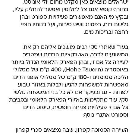
ישראלים מוצאים כאן מקלט מחום יולי אוגוסט.
בחורף קופא אגם צל לחלוטין ואפשר להחליק עליו,
ובקיץ מי האגם מאפשרים פעילויות ספורט ובהן
גלישת רוח, רפטינג ושיט סירות, ועל גדותיו חופי
רחצה ובריכות מים.
בעוד שאתרי סקי רבים מושכים אליהם רק את
המשוגעים לדבר, האטרקציות הרבות שמסביב
לעיירה צל אם זי, ובהן הפארק הלאומי הגדול ביותר
באוסטריה (Hohe Tauern), 400 ק"מ של מסלולי
הליכה מסומנים ו-180 ק"מ של מסלולי אופני הרים
מאפשרות למשפחות להגיע ולבלות באזור שבוע
לפחות - גם ובעיקר אם לא כל בני המשפחה גולשי
סקי. עוד מתקיימות באזורי הפארק הלאומי ובסביבת
צל אם זי פעילויות צניחה חופשית, טיפוס הרים
וספורט אתגרי נוסף.
העיירה הסמוכה קפרון, שבה נמצאים סכרי קפרון