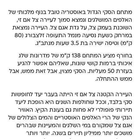
מתחם הסקי הגדול באוסטריה טובל בנוף מלכותי של
האלפים המושלגים ונמצא סמוך לעיירה צל אם זי,
השוכנת בעמק צל, על גדת אגם צל. העיירה נמצאת
במרחק כשעת נסיעה מנמל התעופה זלצבורג (80
ק"מ) וטיסה ישירה בת 3.5 שעות מנתב"ג.
בחורף מציע המתחם 138 ק"מ של מדרונות שלג
איכותי ברמות קושי שונות, שאליהם אפשר להגיע
בעזרת 50 מעליות. הסקי מצוין, אבל זאת ממש, אבל
ממש ההתחלה.
העיירה הקטנה צל אם זי הייתה בעבר יעד לחופשות
סקי בלבד, וככל שחולפות השנים היא הופכת ליעד
תיירותי פופולרי לא פחות גם בעונת הקיץ. האוויר
הנקי של הרי האלפים האוסטריים והמים הצלולים של
אגם צל שמקורם במי השלגים והמעיינות שבהרים
מושכים יותר ממיליון תיירים בשנה. יותר ויותר