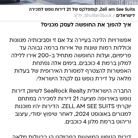
Zell am See Suits, קומפלקס של 21 דירות נופש למכירה
/
לישראלים
ShutterStock, יח"צ
איך להפוך את החופשה לעסק מכניס?
אפשרויות הלינה בעיירה צל אם זי וסביבותיה מגוונות
וכוללות רמות שונות של אירוח ברמה גבוהה עד
פרימיום, ועלות החופשה מתחיל ב-200 אירו ללילה
למלון ברמת 4 כוכבים. בימים אלה נפתחת
האפשרות להצטרף למסורת האירופית של בעלות
מלאה על דירת נופש גם לקהל הישראלי.
החברה הישראלית SeaRock Realty לשיווק דירות
נופש באירופה מציעה 21 דירות למכירה במתחם
יוקרתי ZELL AM SEE SUITS. הדירות יהיו מוכנות
למגורים באוגוסט 2024, לאחר שיפוץ יסודי, עיצוב
וריהוט ברמת מלון 4 כוכבים.
דירות הנופש המוצעות בפרויקט הן בבעלות מלאה