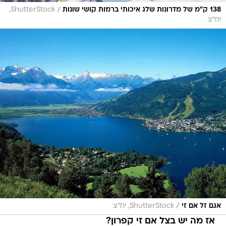
/
138 ק"מ של מדרונות שלג איכותי ברמות קושי שונות
ShutterStock,
יח"צ
/
אגם זל אם זי
ShutterStock, יח"צ
אז מה יש בצל אם זי קפרון?