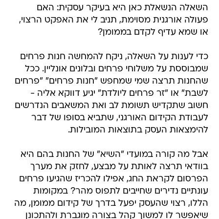
השאלה הנשאלת כאן היא בעיקר עסקית: האם
פעולה אורגנית מסוימת, תניב לי את האפקט הרצוי,
או שמא עדיף לקדם בממומן?
כדי לענות על השאלה, ניקח להמחשה חנות פרחים
שמבוססת על משלוחי פרחים ובלונים אונליין. ככל
שהחנות תרצה שמי שמחפש "חנות פרחים" "פרחים
לשבת" או "זר פרחים ליולדת" יגיע דווקא אליה -
חשוב שתקדיש תשומת לב ואת המשאבים הנדרשים
לעבודת הקידום האורגני, שתביא בסופו של דבר
להימצאות העסק בתוצאות המובילות.
אבל מה קורה במועדי "השיא" של החנות בהם היא
בוודאי תרצה לאותת על מבצע, לחזק את מערך
הפרסום לקראת החג, אפילו להכריז שהגיעו פרחים
עונתיים נדירים שחייבים לתפוס מהר? במקומות
הללו, רצוי שהעסק יפעל בדרך של קידום ממומן, מה
שיאפשר לו למשוך קהל בצורה מוגברת ולהתכונן