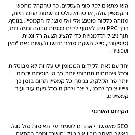
הוא מתאים לכל סוגי העסקים, כך שהקהל מחפש
והקמפיין עולה, או שהוא גולש ברשתות החברתיות,
מזוהה כלקוח פוטנציאלי ואז מוצג לו הקמפיין. בנוסף,
דרך PPC ניתן לאסוף לידים בכמות גבוהה ובמהירות,
תוך ניצול הזדמנויות כדי להציג הצעה רלוונטית
(סופעונה, סייל, השקת מוצר חדש) ולעשות זאת "כאן
ועכשיו".
יחד עם זאת, לקידום הממומן יש עלויות לא מבוטלות
וככל שהתחום תחרותי יותר, כך הן הופכות יקרות
יותר פר הקלקה. בנוסף, כל קמפיין תחום בזמן כך
שיש צורך לתכנן, לייצר ולהקים בכל פעם עוד ועוד
קמפיינים.
הקידום האורגני
SEO מאפשר לאתרים לשמור על תאימות מול גוגל.
כאשר האתר מבין איך גוגל "חושב" ומגיב בהתאם,